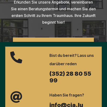
Erkunden Sie unsere Angebote, vereinbaren
Sie einen Beratungstermin und machen Sie den
ersten Schritt zu Ihrem Traumhaus. Ihre Zukunft
beginnt hier!
ENTDECKEN SIE UNSERE IMMOBILIEN

Bist du bereit? Lass uns
darüber reden
(352) 28 80 55
99

Haben Sie fragen?
info@cia.lu