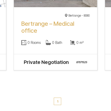
Bertrange - 8080
Bertrange – Medical
office
0 Rooms
0 Bath
0 m²
Private Negotiation
87071525
1