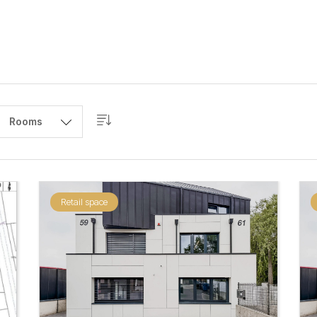
Rooms
Retail space