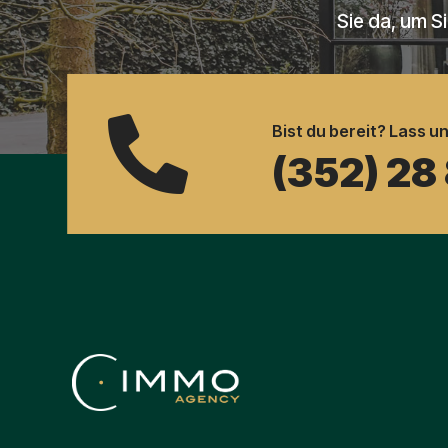
Sie da, um S

Bist du bereit? Lass u
(352) 28