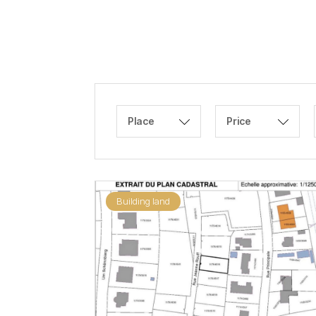
Place
Price
Building land