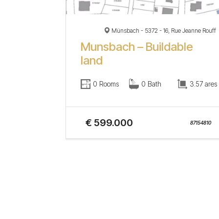
Münsbach - 5372 - 16, Rue Jeanne Rouff
Munsbach – Buildable
land
0 Rooms
0 Bath
3.57 ares
€ 599.000
87154810