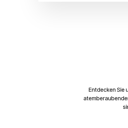
Entdecken Sie 
atemberaubenden 
si