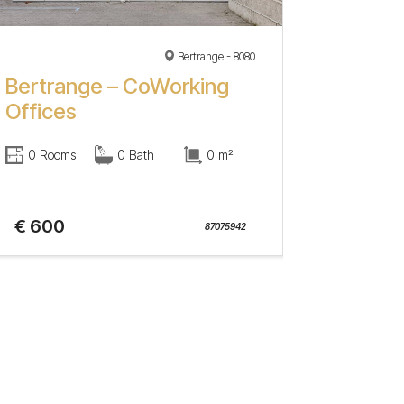
Bertrange - 8080
Bertrange – CoWorking
Offices
0 Rooms
0 Bath
0 m²
€ 600
87075942